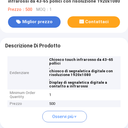
infrarossi da 43-65 pollici con risoluzione 1920x1080
Prezzo：500
MOQ：1
Miglior prezzo
Contattaci
Descrizione Di Prodotto
Chiosco touch infrarosso da 43-65
pollici
,
chiosco di segnaletica digitale con
Evidenziare
risoluzione 1920x1080
,
Display di segnaletica digitale a
contatto a infrarossi
Minimum Order
1
Quantity
Prezzo
500
Osservi più