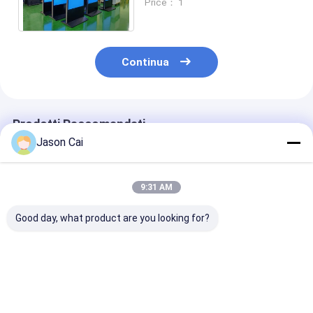
Price： 1
con risoluzione 1920x1080
Continua
Prodotti Raccomandati
Jason Cai
9:31 AM
Good day, what product are you looking for?
Segnaletica digitale
Chiosco di
Dispositivo to
ultra-sottile mobile
segnaletica digitale
screen da 55 po
LCD esterna 43-65
Resoluzione
pollici 1920x1080
1920x1080
touch screen
Miglior prezzo
Miglior prezzo
Miglior pr