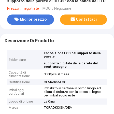
supporto della parete di HD 32" con le bande del LED
Prezzo：negotiate
MOQ：Negoziare
Miglior prezzo
Contattaci
Descrizione Di Prodotto
Esposizione LCD del supporto della
parete
Evidenziare
,
supporto digitale della parete del
contrassegno
Capacità di
3000pcs al mese
alimentazione
Certificazione
CE&Rohs&FCC
Imballato in cartone in primo luogo ed
Imballaggi
allora di rinforzo con la cassa di legno
particolari
per imballaggio este
Luogo di origine
La Cina
Marca
TOPADKIOSK/OEM