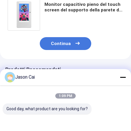
Monitor capacitivo pieno del touch
screen del supporto della parete di
HD 32" con le bande del LED
Continua
Prodotti Raccomandati
Jason Cai
1:09 PM
Good day, what product are you looking for?
Segnaletica digitale
PCAP touch screen
18.5/21/32/42