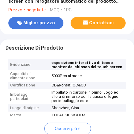
screen con l'erogatore automatico del prodotto
disinfettante della mano
Prezzo：negotiate
MOQ：1PC
Miglior prezzo
Contattaci
Descrizione Di Prodotto
,
esposizione interattiva di tocco
Evidenziare
monitor del chiosco del touch screen
Capacità di
5000Pcs al mese
alimentazione
Certificazione
CE&Rohs&FCC&CB
Imballato in cartone in primo luogo ed
Imballaggi
allora di rinforzo con la cassa di legno
particolari
per imballaggio este
Luogo di origine
Shenzhen, Cina
Marca
TOPADKIOSK/OEM
Osservi più