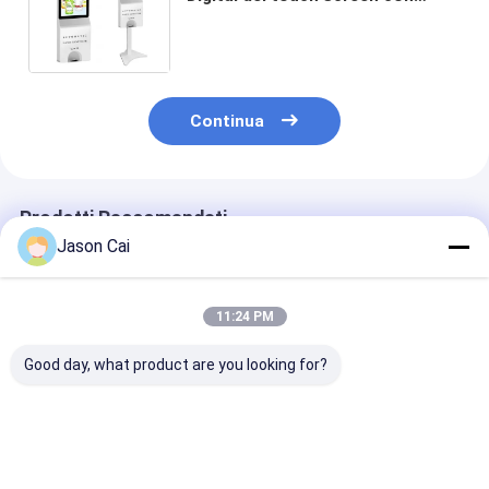
l'erogatore automatico del
prodotto disinfettante della
mano
Continua
Prodotti Raccomandati
Jason Cai
11:24 PM
Good day, what product are you looking for?
43 55 pollici Digital
Chiosco olografico
Chiosco ologr
Signage Chiosco
del proiettore del
di multimedia 
Rotate Pavimento
chiosco trasparente
proiettore di H
Stand Display
a 30 pollici del touch
chiosco dello