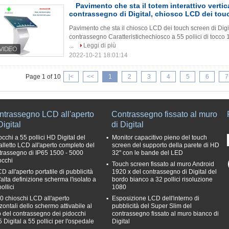
Pavimento che sta il totem interattivo vertic
contrassegno di Digital, chiosco LCD dei tou
Pavimento che sta il chiosco LCD dei touch screen di Digita
contrassegno Caratteristichechiosco a 55 pollici di tocco 
...
Leggi di più
2022-10-21 18:01:14
Page 1 of 10
|<
<<
1
2
3
4
5
6
7
ntrassegno LCD all'aperto
Contrassegno fissato al muro
Digital
di Digital
cchi a 55 pollici HD Digital del
Monitor capacitivo pieno del touch
alletto LCD all'aperto completo del
screen del supporto della parete di HD
trassegno di IP65 1500 - 5000
32" con le bande del LED
occhi
Touch screen fissato al muro Android
CD all'aperto portatile di pubblicità
1920 x del contrassegno di Digital del
'alta definizione scherma l'isolato a
bordo bianco a 32 pollici risoluzione
ollici
1080
0 chioschi LCD all'aperto
Esposizione LCD dell'interno di
zontali dello schermo attivabile al
pubblicità del Super Slim del
to del contrassegno dei pidocchi
contrassegno fissato al muro bianco di
 Digital a 55 pollici per l'ospedale
Digital