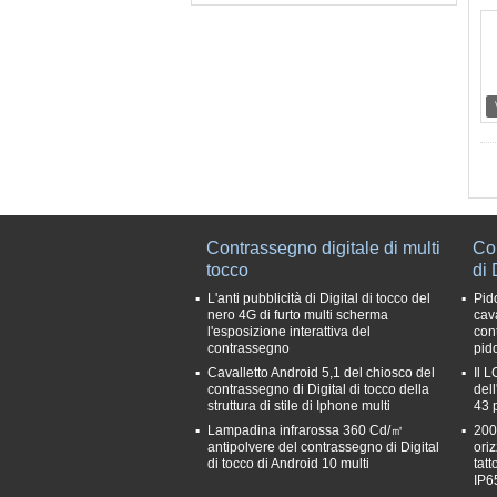
Contrassegno digitale di multi
Co
tocco
di 
L'anti pubblicità di Digital di tocco del
Pido
nero 4G di furto multi scherma
cav
l'esposizione interattiva del
con
contrassegno
pid
Cavalletto Android 5,1 del chiosco del
Il L
contrassegno di Digital di tocco della
dell
struttura di stile di Iphone multi
43 p
Lampadina infrarossa 360 Cd/㎡
200
antipolvere del contrassegno di Digital
oriz
di tocco di Android 10 multi
tat
IP65