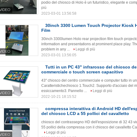
podio del chiosco di Holo è un futuristico, elegante e com
più
2023-03-01 13:56:58
30inch 3300 Lumen Touch Projector Kiosk H
Film
30inch 3300lumen Holo rear projection film touch project
information and presentations at prominent place play. T
problem in any ...
Leggi di più
2023-03-01 13:56:05
Tutti in un PC 43" infrarosso del chiosco de
commerciale o touch screen capacitivo
43" chiosco del centro commerciale e computer tutto in un
Caratteristichechiosco 1.Touch2. Supporto d'acciaio del me
essiccamento3. Pannello ...
Leggi di più
2022-10-21 18:15:52
compressa interattiva di Android HD dell'es
del chiosco LCD a 55 pollici del cavalletto
chiosco del contrassegno HD dell'esposizione di 32 43 vid
55 pollici della compressa con il chiosco del cavalletto Cara
Leggi di più