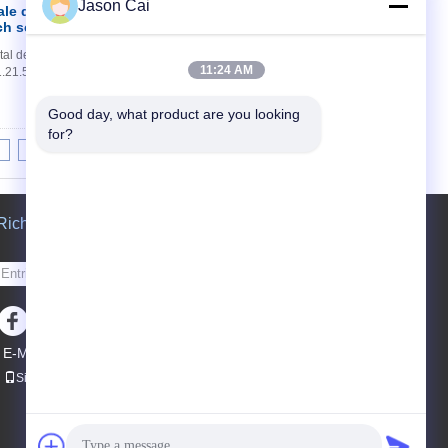
Jason Cai
ale del
Contatto
ch screen della TV
l del totem interattivo verticale TV del
11:24 AM
1.21.5 32 43 492. Supporto d'acciaio del metallo
Good day, what product are you looking 
for?
8
9
10
>>
>|
Richiedere un preventivo
Invii
E-Mail
Sitemap
|
Sito mobile