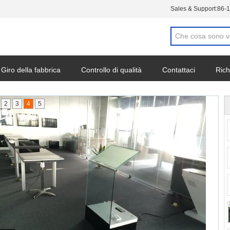
Sales & Support:
86-
Giro della fabbrica
Controllo di qualità
Contattaci
Rich
2
3
4
5