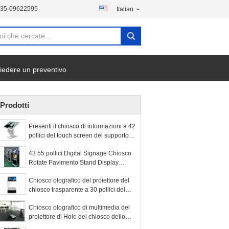
135-09622595
Italian
iedere un preventivo
Prodotti
Presenti il chiosco di informazioni a 42
pollici del touch screen del supporto
con il software digitale del sigange
43 55 pollici Digital Signage Chiosco
Rotate Pavimento Stand Display
pubblicitario a 360 gradi
Chiosco olografico del proiettore del
chiosco trasparente a 30 pollici del
touch screen
Chiosco olografico di multimedia del
proiettore di Holo del chiosco dello
schermo di proiezione