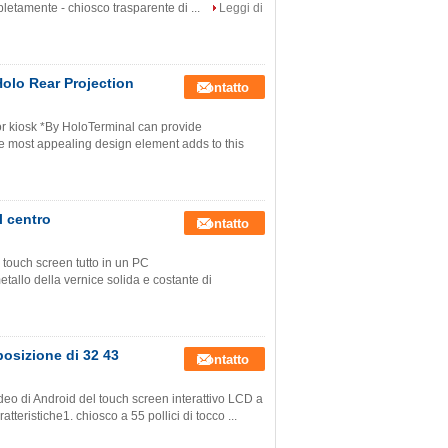
pletamente - chiosco trasparente di ...
Leggi di
olo Rear Projection
Contatto
or kiosk *By HoloTerminal can provide
he most appealing design element adds to this
l centro
Contatto
 touch screen tutto in un PC
tallo della vernice solida e costante di
posizione di 32 43
Contatto
eo di Android del touch screen interattivo LCD a
tteristiche1. chiosco a 55 pollici di tocco ...