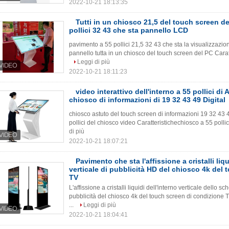
2022-10-21 18:13:35
Tutti in un chiosco 21,5 del touch screen d
pollici 32 43 che sta pannello LCD
pavimento a 55 pollici 21,5 32 43 che sta la visualizzazion
pannello tutta in un chiosco del touch screen del PC Caratte
Leggi di più
2022-10-21 18:11:23
video interattivo dell'interno a 55 pollici di
chiosco di informazioni di 19 32 43 49 Digital
chiosco astuto del touch screen di informazioni 19 32 43 49
pollici del chiosco video Caratteristichechiosco a 55 polli
di più
2022-10-21 18:07:21
Pavimento che sta l'affissione a cristalli liqu
verticale di pubblicità HD del chiosco 4k del 
TV
L'affissione a cristalli liquidi dell'interno verticale dello 
pubblicità del chiosco 4k del touch screen di condizione
...
Leggi di più
2022-10-21 18:04:41