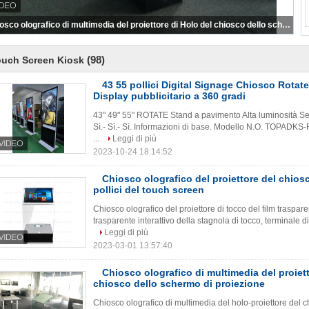
Chiosco olografico di multimedia del proiettore di Holo del chiosco dello schermo di proiezione
(98)
ouch Screen Kiosk
43 55 pollici Digital Signage Chiosco Rota
Display pubblicitario a 360 gradi
43" 49" 55" ROTATE Stand a pavimento Alta luminosità Segn
Sì.- Sì.- Sì. Informazioni di base. Modello N.O. TOPADK
...
Leggi di più
2023-10-24 18:14:52
Chiosco olografico del proiettore del chios
pollici del touch screen
Chiosco olografico del proiettore di tocco del film traspar
trasparente interattivo della stagnola di tocco, terminale d
Leggi di più
2023-03-01 13:57:40
Chiosco olografico di multimedia del proiett
chiosco dello schermo di proiezione
Chiosco olografico di multimedia del holo-proiettore del ch