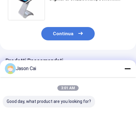
video del contrassegno di Digital
4K a 55 pollici Android
Continua
Prodotti Raccomandati
Jason Cai
3:01 AM
Good day, what product are you looking for?
43 55 pollici Digital
Chiosco olografico
Chiosco ologr
Signage Chiosco
del proiettore del
di multimedia 
Rotate Pavimento
chiosco trasparente
proiettore di H
Stand Display
a 30 pollici del touch
chiosco dello