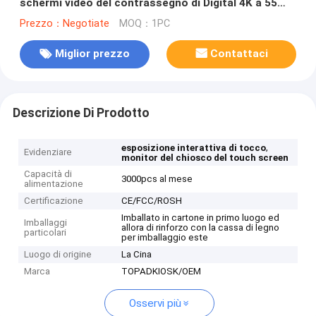
schermi video del contrassegno di Digital 4K a 55
pollici Android
Prezzo：Negotiate
MOQ：1PC
Miglior prezzo
Contattaci
Descrizione Di Prodotto
,
esposizione interattiva di tocco
Evidenziare
monitor del chiosco del touch screen
Capacità di
3000pcs al mese
alimentazione
Certificazione
CE/FCC/ROSH
Imballato in cartone in primo luogo ed
Imballaggi
allora di rinforzo con la cassa di legno
particolari
per imballaggio este
Luogo di origine
La Cina
Marca
TOPADKIOSK/OEM
Osservi più