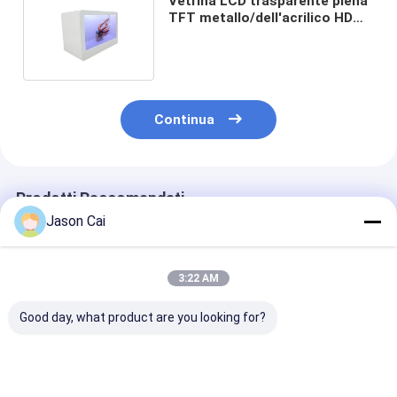
Vetrina LCD trasparente piena
TFT metallo/dell'acrilico HD
per il contro fisico medica
Continua
Prodotti Raccomandati
Jason Cai
3:22 AM
Good day, what product are you looking for?
Casella di ologrammi
Personalizzi la
Giocatore
3D da 22 pollici
maniglia che la
trasparente