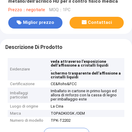
metallo/dell'acrilico HD per il contro fisico medica
Prezzo：negotiate
MOQ：1PC
Miglior prezzo
Contattaci
Descrizione Di Prodotto
veda attraverso l'esposizione
dell'affissione a cristalli liquidi
Evidenziare
,
schermo trasparente dell'affissione a
cristalli liquidi
Certificazione
CE&Rohs&FCC
Imballato in cartone in primo luogo ed
Imballaggi
allora di rinforzo con la cassa di legno
particolari
per imballaggio este
Luogo di origine
La Cina
Marca
TOPADKIOSK /OEM
Numero di modello
TPK-T2202