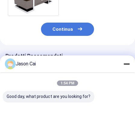
di multimedia per il
ristorante/caffetteria
Continua
Prodotti Raccomandati
Jason Cai
1:54 PM
Good day, what product are you looking for?
Podium digitale
32' Windows
Notebook Intel
multimediale 13,3
Interactive PCAP
J4105 Quad Co
pollici pcap touch
LCD Digital Display
14,1 pollici
lcd amplificatore di
Lectern Smart
Computer port
altoparlanti e
Double Screen AIO
per l'istruzion
Miglior prezzo
Miglior prezzo
Miglior pr