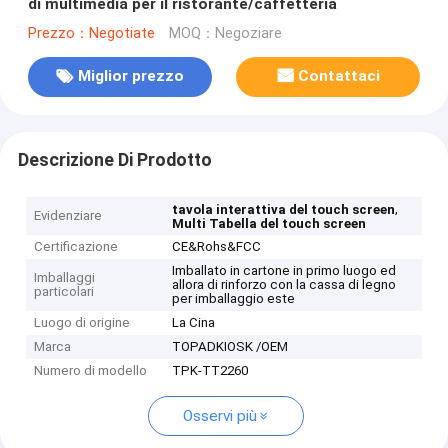
di multimedia per il ristorante/caffetteria
Prezzo：Negotiate
MOQ：Negoziare
Miglior prezzo
Contattaci
Descrizione Di Prodotto
,
tavola interattiva del touch screen
Evidenziare
Multi Tabella del touch screen
Certificazione
CE&Rohs&FCC
Imballato in cartone in primo luogo ed
Imballaggi
allora di rinforzo con la cassa di legno
particolari
per imballaggio este
Luogo di origine
La Cina
Marca
TOPADKIOSK /OEM
Numero di modello
TPK-TT2260
Osservi più