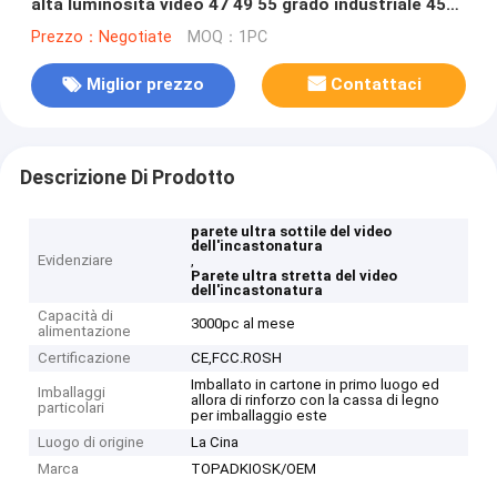
alta luminosità video 47 49 55 grado industriale 450
Cd/m2
Prezzo：Negotiate
MOQ：1PC
Miglior prezzo
Contattaci
Descrizione Di Prodotto
parete ultra sottile del video
dell'incastonatura
Evidenziare
,
Parete ultra stretta del video
dell'incastonatura
Capacità di
3000pc al mese
alimentazione
Certificazione
CE,FCC.ROSH
Imballato in cartone in primo luogo ed
Imballaggi
allora di rinforzo con la cassa di legno
particolari
per imballaggio este
Luogo di origine
La Cina
Marca
TOPADKIOSK/OEM