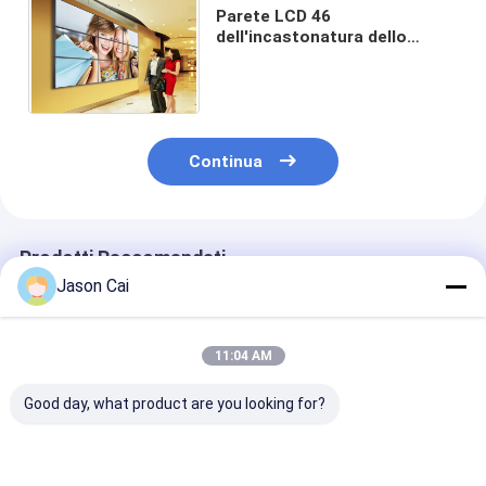
Parete LCD 46
dell'incastonatura dello
stretto di alta luminosità
video 47 49 55 grado
industriale 450 Cd/m2
Continua
Prodotti Raccomandati
Jason Cai
11:04 AM
Good day, what product are you looking for?
COB Mini LED HD
tocco infrarosso a
Samsung/LG u